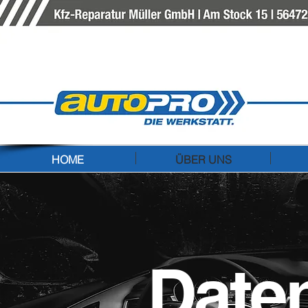
Kfz-Rep
Am Stock 15
56472 Stockha
Telefon: 0266
E-Mail:
kfzrep
HOME
ÜBER UNS
Date