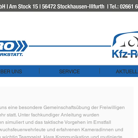
Kfz-Reparatur Müller GmbH
Am Stock 15
56472 Stockhausen-Illfurth
Telefon: 02661 63536
E-Mail:
kfzrep-mueller@t-online.de
BER UNS
SERVICE
AKTUELL
uns eine besondere Gemeinschaftsübung der Freiwilligen 
 statt. Unter fachkundiger Anleitung wurden 
n simuliert und das taktische Vorgehen im Ernstfall 
wuchs­feuerwehr­leute und erfahrenen Kameradinnen und 
wichtig Teamgeist, klare Kommunikation und routinierte 